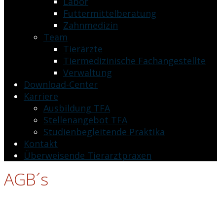
Labor
Futtermittelberatung
Zahnmedizin
Team
Tierärzte
Tiermedizinische Fachangestellte
Verwaltung
Download-Center
Karriere
Ausbildung TFA
Stellenangebot TFA
Studienbegleitende Praktika
Kontakt
Überweisende Tierarztpraxen
AGB´s