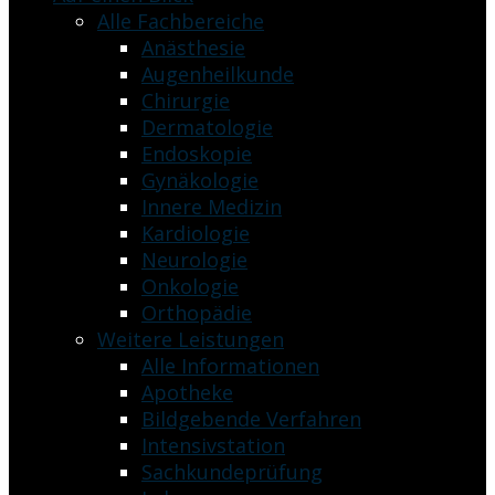
Alle Fachbereiche
Anästhesie
Augenheilkunde
Chirurgie
Dermatologie
Endoskopie
Gynäkologie
Innere Medizin
Kardiologie
Neurologie
Onkologie
Orthopädie
Weitere Leistungen
Alle Informationen
Apotheke
Bildgebende Verfahren
Intensivstation
Sachkundeprüfung